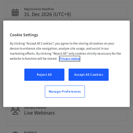
Registration deadline
31. Dec 2026 (UTC+9)
Price per Participant (local taxes apply)
Cookie Settings
JPY 15000.00
By clicking “Accept All Cookies”, you agree to the storing of cookies on your
device to enhance site navigation, analyze site usage, and assist in our
marketing efforts. By clicking “Reject All” only cookies strictly necessary for the
Language
website to function will be stored.
Privacy notice
Japanese
Reject All
Accept All Cookies
Points
0.00 Points
Manage Preferences
Delivery method
Live Webinars
Audience