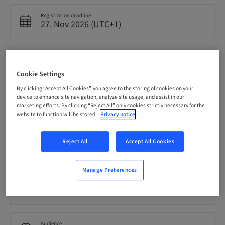
Registration deadline
27. Nov 2026 (UTC+1)
Price per Participant (local taxes apply)
EUR 2599.00
Cookie Settings
By clicking “Accept All Cookies”, you agree to the storing of cookies on your
device to enhance site navigation, analyze site usage, and assist in our
Language
Spanish
marketing efforts. By clicking “Reject All” only cookies strictly necessary for the
website to function will be stored.
Privacy notice
Points
Reject All
Accept All Cookies
0.00 Points
Manage Preferences
Delivery method
Theoretical
Audience