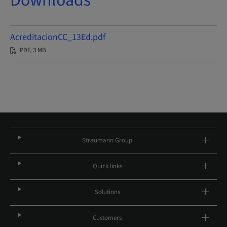
Downloads
AcreditacionCC_13Ed.pdf
PDF, 3 MB
Straumann Group
Quick links
Solutions
Customers