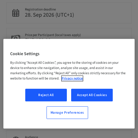
Registration deadline
28. Sep 2026 (UTC+1)
Price per Participant (local taxes apply)
EUR 159.00
Cookie Settings
Language
By clicking “Accept All Cookies”, you agree to the storing of cookies on your
Dutch
device to enhance site navigation, analyze site usage, and assist in our
marketing efforts. By clicking “Reject All” only cookies strictly necessary for the
website to function will be stored.
Privacy notice
Points
0.00 Points
Reject All
Accept All Cookies
Delivery method
Manage Preferences
Event
Audience