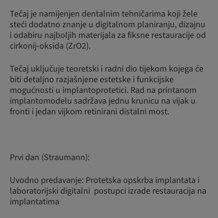
Tečaj je namijenjen dentalnim tehničarima koji žele
steći dodatno znanje u digitalnom planiranju, dizajnu
i odabiru najboljih materijala za fiksne restauracije od
cirkonij-oksida (ZrO2).
Tečaj uključuje teoretski i radni dio tijekom kojega će
biti detaljno razjašnjene estetske i funkcijske
mogućnosti u implantoprotetici. Rad na printanom
implantomodelu sadržava jednu krunicu na vijak u
fronti i jedan vijkom retinirani distalni most.
Prvi dan (Straumann):
Uvodno predavanje: Protetska opskrba implantata i
laboratorijski digitalni postupci izrade restauracija na
implantatima