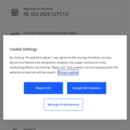
Registration deadline
08. Oct 2026 (UTC+1)
Price per Participant (local taxes apply)
EUR 600.00
Cookie Settings
Language
By clicking “Accept All Cookies”, you agree to the storing of cookies on your
Croatian
device to enhance site navigation, analyze site usage, and assist in our
marketing efforts. By clicking “Reject All” only cookies strictly necessary for the
website to function will be stored.
Privacy notice
Points
0.00 Points
Reject All
Accept All Cookies
Manage Preferences
Delivery method
Theoretical
Audience