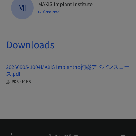
MAXIS Implant Institute
MI
Send email
Downloads
20260905-1004MAXIS Implantho補綴アドバンスコー
ス.pdf
PDF, 410 KB
Straumann Group