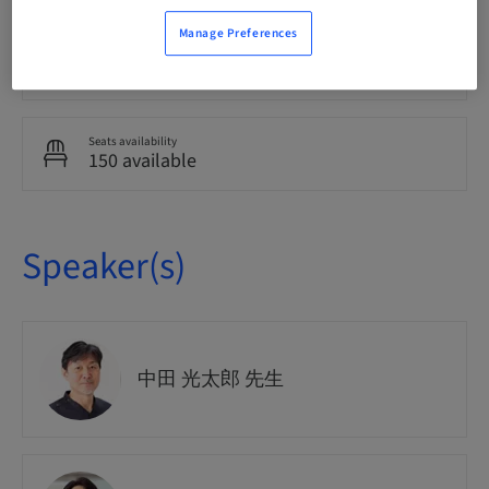
Manage Preferences
Course no.
Marketing
Seats availability
150 available
Speaker(s)
中田 光太郎 先生