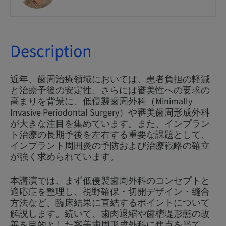
Description
近年、歯周治療領域においては、患者負担の軽減
と治療予後の安定性、さらには審美性への要求の
高まりを背景に、低侵襲歯周外科（Minimally
Invasive Periodontal Surgery）や審美歯周形成外科
が大きな注目を集めています。また、インプラン
ト治療の長期予後を左右する重要な課題として、
インプラント周囲炎の予防および治療戦略の確立
が強く求められています。
本講演では、まず低侵襲歯周外科のコンセプトと
適応症を整理し、視野確保・切開デザイン・縫合
方法など、臨床結果に直結するポイントについて
解説します。続いて、歯肉退縮や歯槽堤形態の改
善を目的とした審美歯周形成外科に焦点を当て、