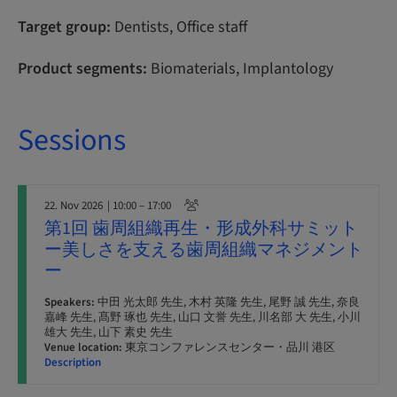
Target group:
Dentists, Office staff
Product segments:
Biomaterials, Implantology
Sessions
22. Nov 2026
| 10:00 – 17:00
第1回 歯周組織再生・形成外科サミット
ー美しさを支える歯周組織マネジメント
ー
Speakers:
中田 光太郎 先生, 木村 英隆 先生, 尾野 誠 先生, 奈良
嘉峰 先生, 髙野 琢也 先生, 山口 文誉 先生, 川名部 大 先生, 小川
雄大 先生, 山下 素史 先生
Venue location:
東京コンファレンスセンター・品川 港区
Description