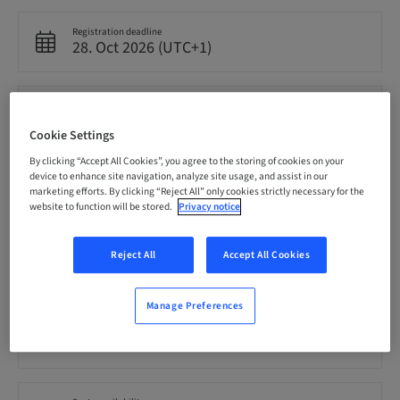
Registration deadline
28. Oct 2026 (UTC+1)
Price per Participant (local taxes apply)
CHF 900.00
Cookie Settings
By clicking “Accept All Cookies”, you agree to the storing of cookies on your
device to enhance site navigation, analyze site usage, and assist in our
Language
marketing efforts. By clicking “Reject All” only cookies strictly necessary for the
German
website to function will be stored.
Privacy notice
Reject All
Accept All Cookies
Points
7.00 Points
Manage Preferences
Audience
National