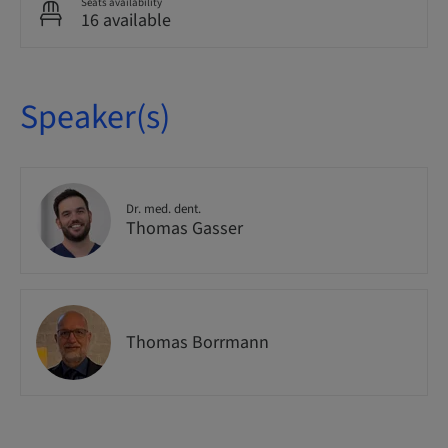
Seats availability
16 available
Speaker(s)
Dr. med. dent.
Thomas Gasser
Thomas Borrmann