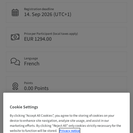
Registration deadline
14. Sep 2026 (UTC+1)
Price per Participant (local taxes apply)
EUR 1294.00
Language
French
Points
0.00 Points
Cookie Settings
Delivery method
Theoretical
By clicking “Accept All Cookies”, you agree to the storing of cookies on your
device to enhance site navigation, analyze site usage, and assist in our
marketing efforts. By clicking “Reject All” only cookies strictly necessary for the
website to function will be stored.
Privacy notice
Audience