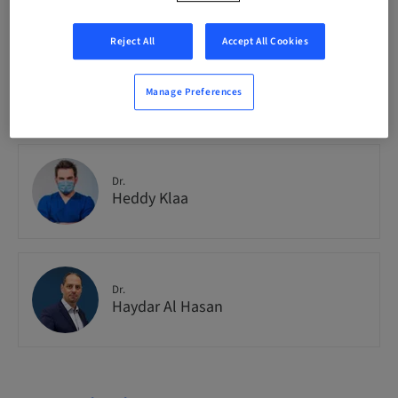
National
Reject All
Accept All Cookies
Speaker(s)
Manage Preferences
Dr.
Heddy Klaa
Dr.
Haydar Al Hasan