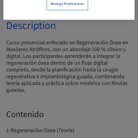
Manage Preferences
Description
Curso presencial enfocado en Regeneración Ósea en
Maxilares Atróficos, con un abordaje 100 % clínico y
digital. Los participantes aprenderán a integrar la
regeneración ósea dentro de un flujo digital
completo, desde la planificación hasta la cirugía
regenerativa e implantológica guiada, combinando
teoría aplicada y práctica sobre modelos con férulas
guiadas.
Contenido
1-Regeneración Ósea (Teoría)