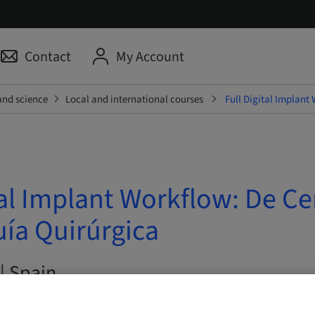
Contact
My Account
and science
Local and international courses
Full Digital Implant
tal Implant Workflow: De Ce
uía Quirúrgica
| Spain