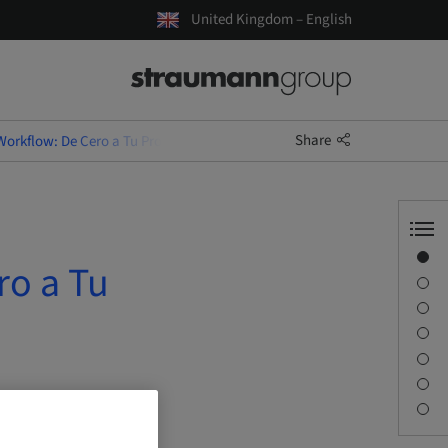
United Kingdom – English
Share
 Workflow: De Cero a Tu Propia Guía Quirúrgica
Overview
ro a Tu
Speaker(s)
Description
Learning objectives
Sessions
Journey & Venues
Contact person