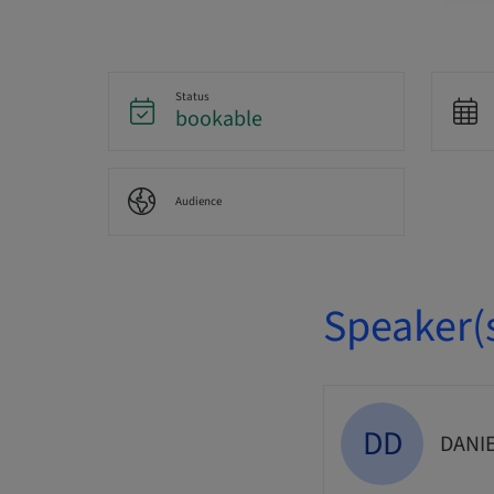
Status
bookable
Audience
Speaker(
DD
DANI