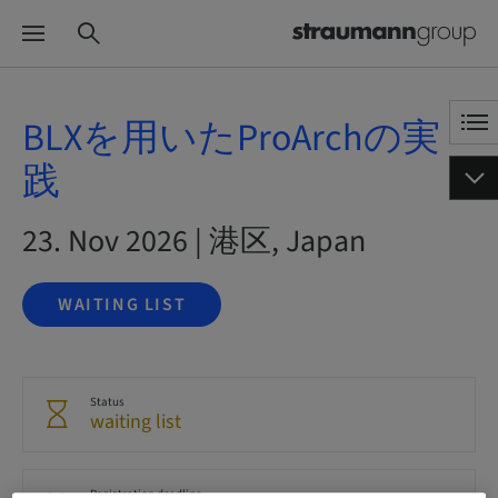
BLXを用いたProArchの実
践
23. Nov 2026 | 港区, Japan
WAITING LIST
Status
waiting list
Registration deadline