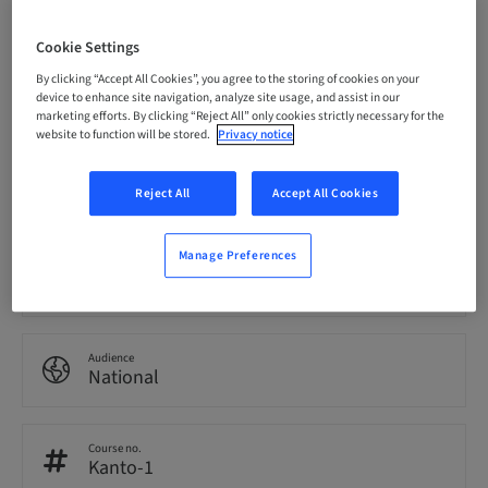
09. Nov 2026 (UTC+9)
Cookie Settings
By clicking “Accept All Cookies”, you agree to the storing of cookies on your
Price per Participant (local taxes apply)
device to enhance site navigation, analyze site usage, and assist in our
JPY 80000.00
marketing efforts. By clicking “Reject All” only cookies strictly necessary for the
website to function will be stored.
Privacy notice
Language
Japanese
Reject All
Accept All Cookies
Manage Preferences
Points
0.00 Points
Audience
National
Course no.
Kanto-1