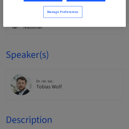
Theoretical
Manage Preferences
Audience
National
Speaker(s)
Dr. rer. soc.
Tobias Wolf
Description