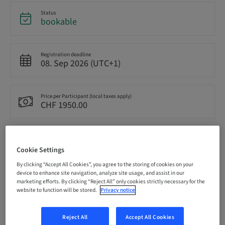
Status
bookable
Registration deadline
08. Sep 2026 (UTC+1)
Price per Participant (local taxes apply)
CHF 1950.00
Language
German
Cookie Settings
By clicking “Accept All Cookies”, you agree to the storing of cookies on your
device to enhance site navigation, analyze site usage, and assist in our
Points
marketing efforts. By clicking “Reject All” only cookies strictly necessary for the
12.50 Points
website to function will be stored.
Privacy notice
Reject All
Accept All Cookies
Delivery method