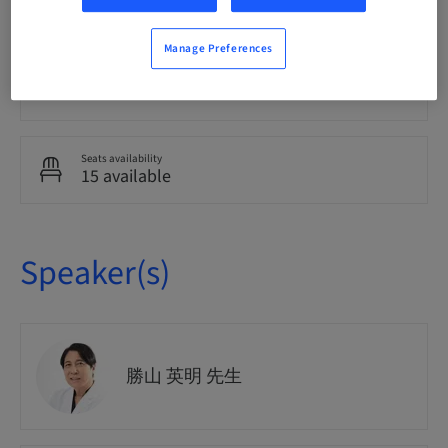
National
Manage Preferences
Course no.
Partner
Seats availability
15 available
Speaker(s)
勝山 英明 先生