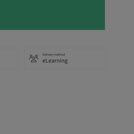
Delivery method
eLearning