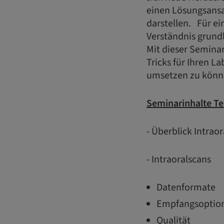
einen Lösungsansat
darstellen. Für ein
Verständnis grun
Mit dieser Semina
Tricks für Ihren L
umsetzen zu könn
Seminarinhalte Tei
- Überblick Intrao
- Intraoralscans
Datenformate
Empfangsoptio
Qualität