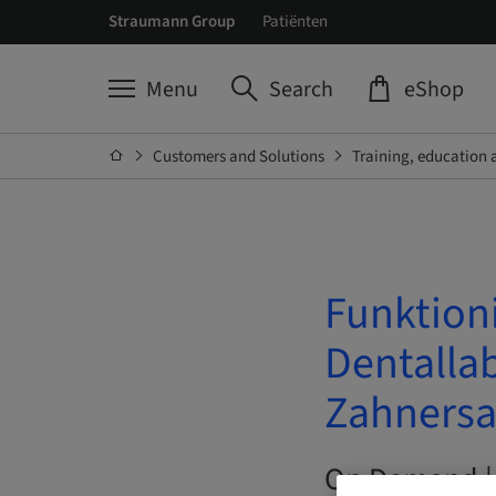
Straumann Group
Patiënten
Menu
Search
eShop
Customers and Solutions
Training, education 
Funktioni
Dentalla
Zahnersa
On Demand |