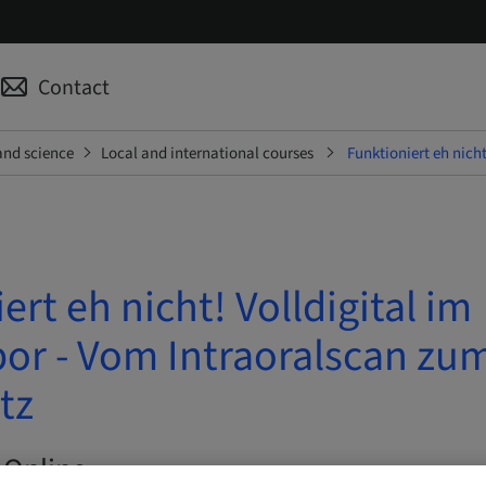
Contact
and science
Local and international courses
Funktioniert eh nich
ert eh nicht! Volldigital im
bor - Vom Intraoralscan zu
tz
 Online