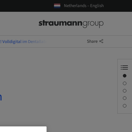
Netherlands – English
Share
t! Volldigital im Dentallabor - Vom Intraoralscan zum Zahnersatz
Overview
Speaker(s)
Description
m
Sessions
Contact person