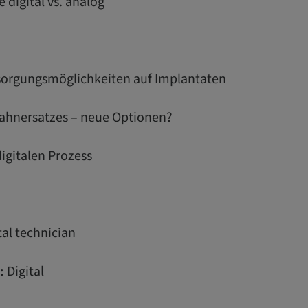
digital vs. analog
rsorgungsmöglichkeiten auf Implantaten
Zahnersatzes – neue Optionen?
digitalen Prozess
al technician
:
Digital