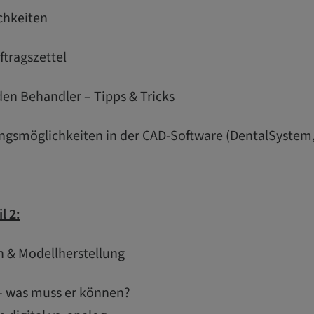
chkeiten
ftragszettel
 den Behandler – Tipps & Tricks
ungsmöglichkeiten in der CAD-Software (DentalSystem,
l 2:
n & Modellherstellung
– was muss er können?