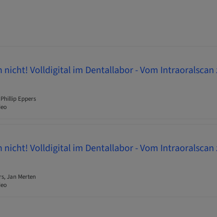
h nicht! Volldigital im Dentallabor - Vom Intraoralsca
Phillip Eppers
deo
h nicht! Volldigital im Dentallabor - Vom Intraoralsca
rs, Jan Merten
deo