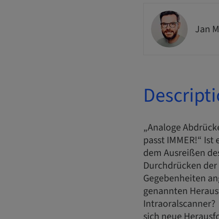
Jan M
Descript
„Analoge Abdrücke
passt IMMER!“ Ist 
dem Ausreißen de
Durchdrücken der 
Gegebenheiten ang
genannten Herausf
Intraoralscanner? 
sich neue Herausfo