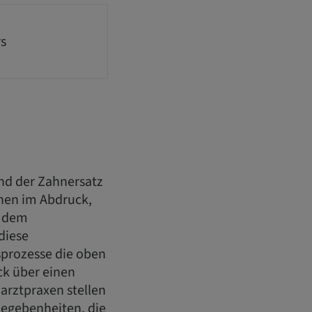
rs
nd der Zahnersatz
ehen im Abdruck,
d dem
diese
prozesse die oben
ck über einen
arztpraxen stellen
Gegebenheiten, die