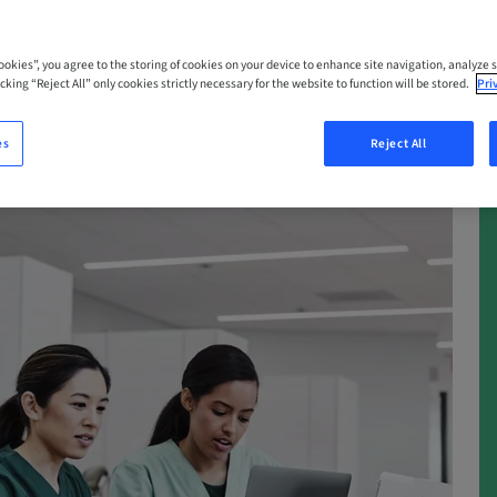
Cookies”, you agree to the storing of cookies on your device to enhance site navigation, analyze s
cking “Reject All” only cookies strictly necessary for the website to function will be stored.
Pri
es
Reject All