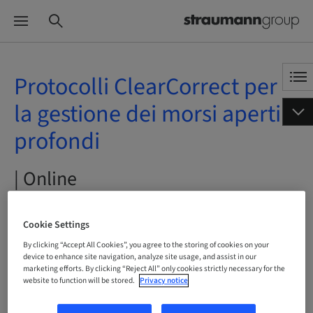
Protocolli ClearCorrect per
la gestione dei morsi aperti e
profondi
| Online
Cookie Settings
Status
By clicking “Accept All Cookies”, you agree to the storing of cookies on your
bookable
device to enhance site navigation, analyze site usage, and assist in our
marketing efforts. By clicking “Reject All” only cookies strictly necessary for the
website to function will be stored.
Privacy notice
Registration deadline
03. Apr 2044 (UTC+1)