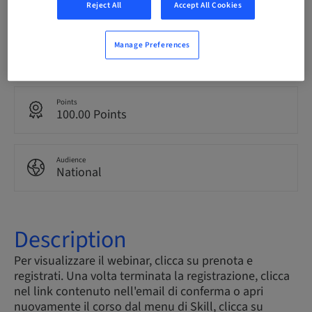
Reject All
Accept All Cookies
Language
Manage Preferences
Italian
Points
100.00 Points
Audience
National
Description
Per visualizzare il webinar, clicca su prenota e
registrati. Una volta terminata la registrazione, clicca
nel link contenuto nell'email di conferma o apri
nuovamente il corso dal menu di Skill, clicca su