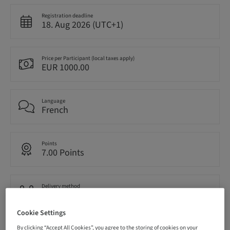
Registration deadline
18. Aug 2026 (UTC+1)
Price per Participant (local taxes apply)
EUR 1000.00
Language
French
Points
7.00 Points
Delivery method
Theoretical
Cookie Settings
By clicking “Accept All Cookies”, you agree to the storing of cookies on your
Audience