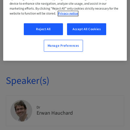
National
device to enhance site navigation, analyze site usage, and assist in our
marketing efforts. By clicking “Reject All” only cookies strictly necessary for the
website to function will be stored.
Privacy notice
Course no.
Neodent_INIT_IMPLANTO_2_2025
Reject All
Accept All Cookies
Manage Preferences
Seats availability
5 available
Speaker(s)
Dr
Erwan Hauchard