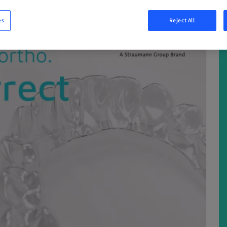
es
Reject All