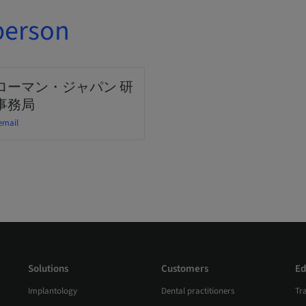
person
ローマン・ジャパン 研
事務局
email
Solutions
Customers
Ed
Implantology
Dental practitioners
Tr