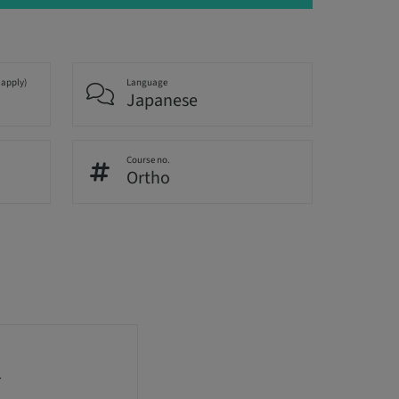
 apply)
Language
Japanese
Course no.
Ortho
生