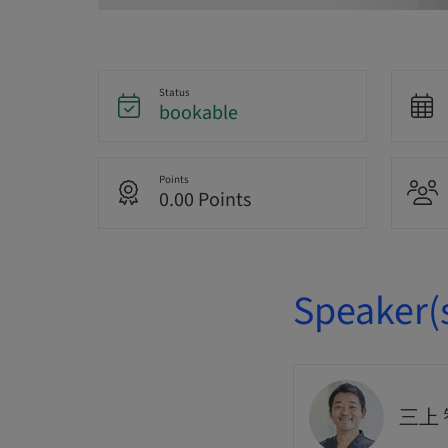
Status
bookable
Points
0.00 Points
Speaker(
三上 