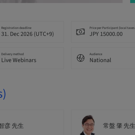
Registration deadline
Price per Participant (local taxes
31. Dec 2026 (UTC+9)
JPY 15000.00
Delivery method
Audience
Live Webinars
National
s)
智彦 先生
常盤 肇 先