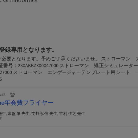
:
Orthodontics
登録専用となります。
が必要となります。予めご了承くださいませ。 ストローマン 
番号：230AKBZX00047000 ストローマン 矯正シミュレータ
X00327000 ストローマン エンゲ―ジャーテンプレート用シート
6
3:45
Online年会費フライヤー
生, 常盤 肇 先生, 文野 弘信 先生, 甘利 佳之 先生
F