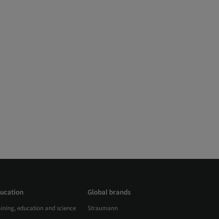
ucation
Global brands
aining, education and science
Straumann