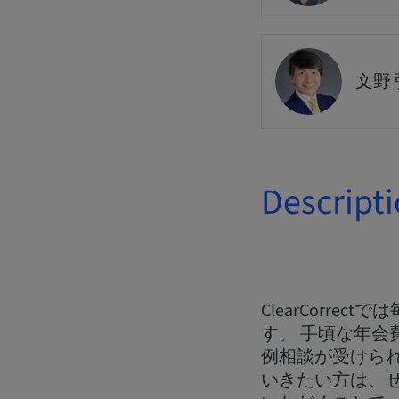
文野 
Descript
ClearCorr
す。 手頃な年会
例相談が受けら
いきたい方は、