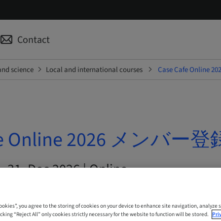
Contact
and science
Local and international courses
Case Cafe Onlin
afe Online 2026 メンバー登
– 31. Dec 2026 | Online
Cookies”, you agree to the storing of cookies on your device to enhance site navigation, analyze s
cking “Reject All” only cookies strictly necessary for the website to function will be stored.
Pri