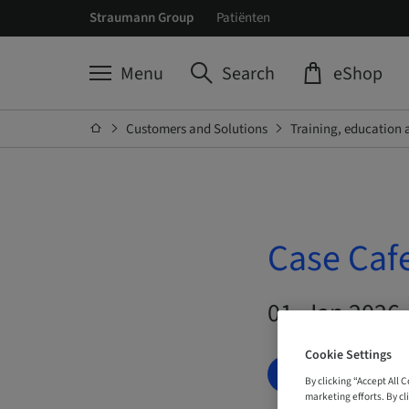
Straumann Group
Patiënten
Menu
Search
eShop
Customers and Solutions
Training, education 
Case C
01. Jan 2026 
Cookie Settings
BOOK NOW
By clicking “Accept All 
marketing efforts. By cli