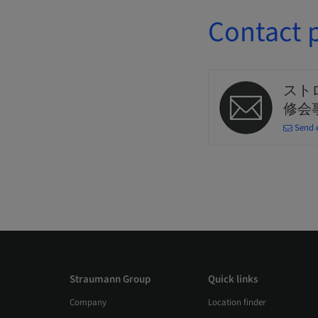
Contact 
スト
修会
Send 
Straumann Group
Quick links
Company
Location finder