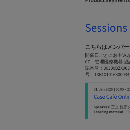
Product segments
Sessions
こちらはメンバー
開催日ごとにお申込
CC 管理医療機器 認証
認番号：30300BZ
号：13B1X1016300034
01. Jan 2026
| 00:00 – 2
Case Café 
Speakers:
三上 智彦 先
Learning material:
PD