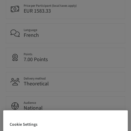
Price per Participant (local taxes apply)
EUR 1583.33
Language
French
Points
7.00 Points
Delivery method
Theoretical
Audience
National
Cookie Settings
Course no.