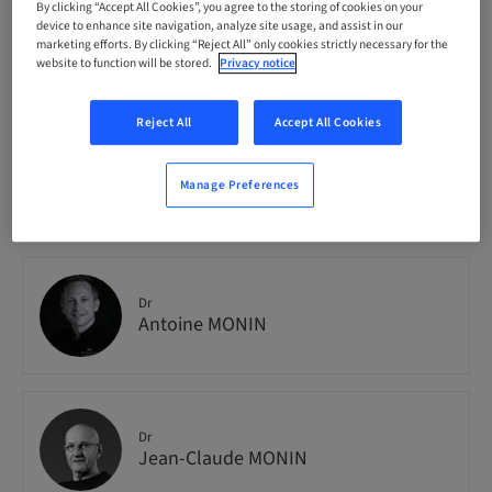
Enjoy_Clinic_MasterC_Full_A_26
By clicking “Accept All Cookies”, you agree to the storing of cookies on your
device to enhance site navigation, analyze site usage, and assist in our
marketing efforts. By clicking “Reject All” only cookies strictly necessary for the
website to function will be stored.
Privacy notice
Seats availability
8 available
Reject All
Accept All Cookies
Manage Preferences
Speaker(s)
Dr
Antoine MONIN
Dr
Jean-Claude MONIN