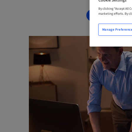
Cookie Settings
By clicking “Accept All 
marketing efforts. By cli
BOOK NOW
Manage Preferenc