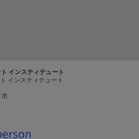
ラント インスティテュート
ラント インスティテュート
ま市
person