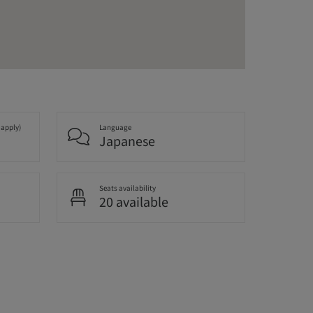
 apply)
Language
Japanese
Seats availability
20 available