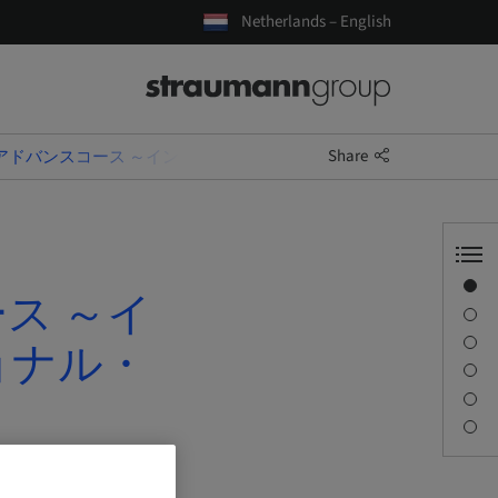
Netherlands – English
Share
lant補綴アドバンスコース ～インプラントを用いたファンクショナル・
Overview
ース ～イ
Description
Sessions
ョナル・
Journey & Venues
Contact person
Downloads