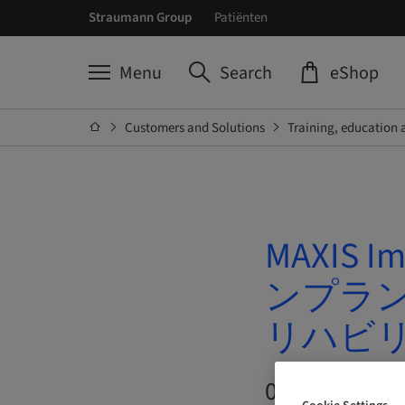
Straumann Group
Patiënten
Menu
Search
eShop
Customers and Solutions
Training, education 
MAXIS
ンプラ
リハビ
05. Sep 202