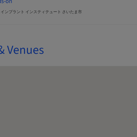
s-on
IS インプラント インスティテュート さいたま市
& Venues