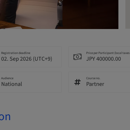
Registration deadline
Price per Participant (local taxes
02. Sep 2026 (UTC+9)
JPY 400000.00
Audience
Course no.
National
Partner
ion