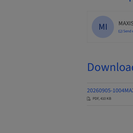
MAXIS
MI
Send 
Downloa
20260905-1004
PDF, 410 KB