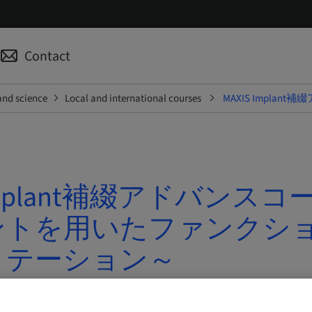
Contact
and science
Local and international courses
MAXIS Imp
 Implant補綴アドバンスコ
ントを用いたファンクシ
リテーション～
6 – 04. Oct 2026 | さいたま市, Japan