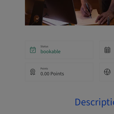
Status
bookable
Points
0.00 Points
Descript