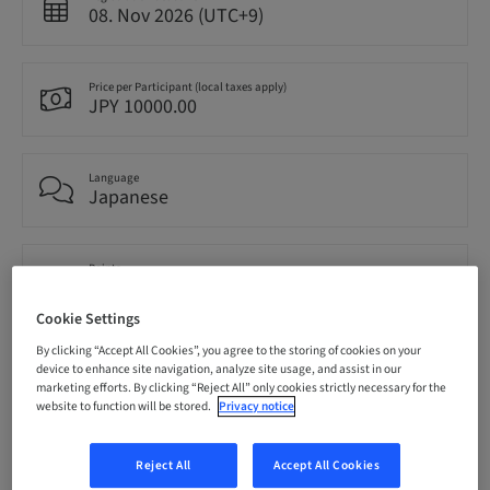
08. Nov 2026 (UTC+9)
Price per Participant (local taxes apply)
JPY 10000.00
Language
Japanese
Points
0.00 Points
Cookie Settings
By clicking “Accept All Cookies”, you agree to the storing of cookies on your
Delivery method
device to enhance site navigation, analyze site usage, and assist in our
Event
marketing efforts. By clicking “Reject All” only cookies strictly necessary for the
website to function will be stored.
Privacy notice
Audience
National
Reject All
Accept All Cookies