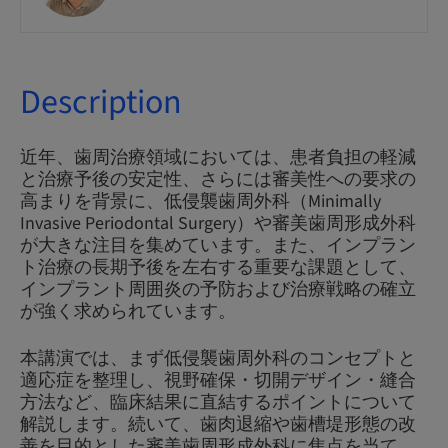
Description
近年、歯周治療領域においては、患者負担の軽減
と治療予後の安定性、さらには審美性への要求の
高まりを背景に、低侵襲歯周外科（Minimally
Invasive Periodontal Surgery）や審美歯周形成外科
が大きな注目を集めています。また、インプラン
ト治療の長期予後を左右する重要な課題として、
インプラント周囲炎の予防および治療戦略の確立
が強く求められています。
本講演では、まず低侵襲歯周外科のコンセプトと
適応症を整理し、視野確保・切開デザイン・縫合
方法など、臨床結果に直結するポイントについて
解説します。続いて、歯肉退縮や歯槽堤形態の改
善を目的とした審美歯周形成外科に焦点を当て、