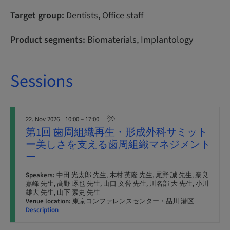
Target group:
Dentists, Office staff
Product segments:
Biomaterials, Implantology
Sessions
22. Nov 2026
| 10:00 – 17:00
第1回 歯周組織再生・形成外科サミット
ー美しさを支える歯周組織マネジメント
ー
Speakers:
中田 光太郎 先生, 木村 英隆 先生, 尾野 誠 先生, 奈良
嘉峰 先生, 髙野 琢也 先生, 山口 文誉 先生, 川名部 大 先生, 小川
雄大 先生, 山下 素史 先生
Venue location:
東京コンファレンスセンター・品川 港区
Description