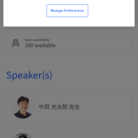
Manage Preferences
Course no.
Marketing
Seats availability
150 available
Speaker(s)
中田 光太郎 先生