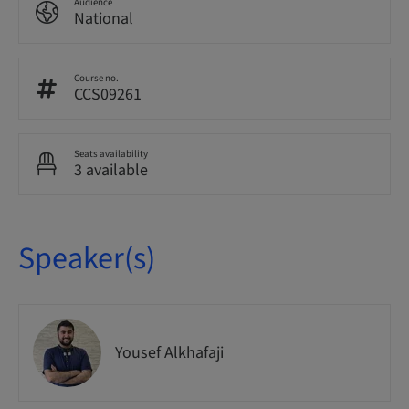
Audience
National
Course no.
CCS09261
Seats availability
3 available
Speaker(s)
Yousef Alkhafaji