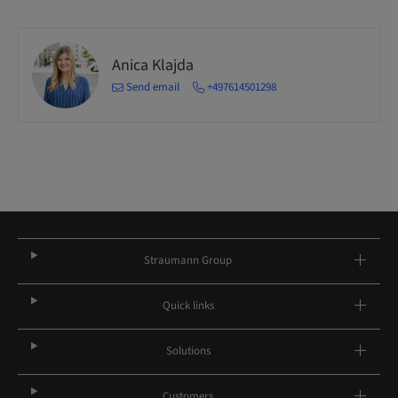
Anica Klajda
Send email
+497614501298
Straumann Group
Quick links
Solutions
Customers