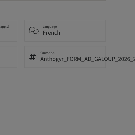
 apply)
Language
French
Course no.
Anthogyr_FORM_AD_GALOUP_2026_