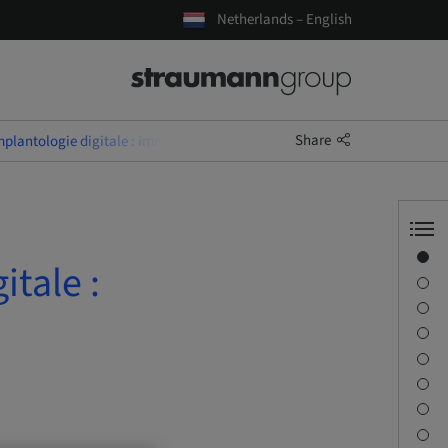
Netherlands – English
Share
mplantologie digitale : immersion, précision, coordination
Overview
itale :
Speaker(s)
Description
Learning objectives
Sessions
Journey & Venues
Contact person
Downloads