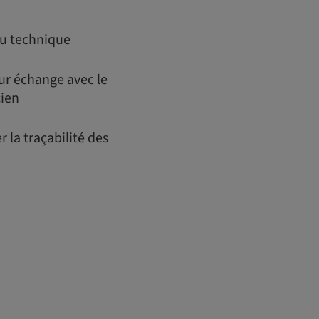
au technique
ur échange avec le
cien
 la traçabilité des