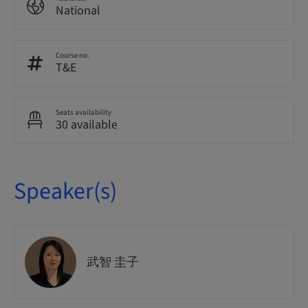
National
Course no.
T&E
Seats availability
30 available
Speaker(s)
武智 圭子