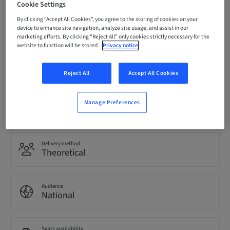
Cookie Settings
Registration deadline
By clicking “Accept All Cookies”, you agree to the storing of cookies on your
22. Oct 2026 (UTC+1)
device to enhance site navigation, analyze site usage, and assist in our
marketing efforts. By clicking “Reject All” only cookies strictly necessary for the
website to function will be stored.
Privacy notice
Language
Italian
Reject All
Accept All Cookies
Points
Manage Preferences
0.00 Points
Delivery method
Theoretical
Audience
National
Seats availability