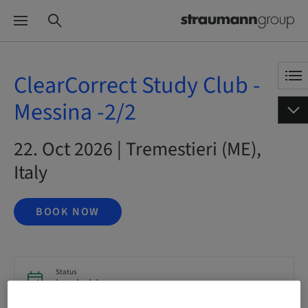
ClearCorrect Study Club -
Messina -2/2
22. Oct 2026 | Tremestieri (ME),
Italy
BOOK NOW
Status
bookable