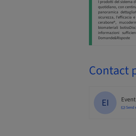
I prodotti del sistema d
quotidiano, con centina
panoramica dettagliat
sicurezza, l'efficacia 
cerabone®, mucoderm®
biomateriali botissDis
informazioni sufficie
Domande&Risposte
Contact 
Events
EI
Send 