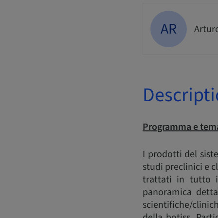
AR
Artur
Descript
Programma e tema
I prodotti del sis
studi preclinici e c
trattati in tutt
panoramica dettag
scientifiche/clinic
della botiss. Part