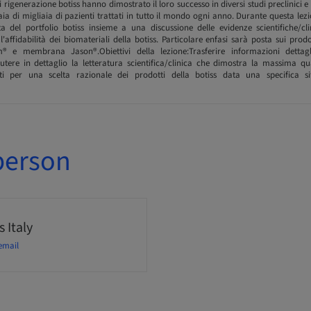
i rigenerazione botiss hanno dimostrato il loro successo in diversi studi preclinici e c
ia di migliaia di pazienti trattati in tutto il mondo ogni anno. Durante questa lez
a del portfolio botiss insieme a una discussione delle evidenze scientifiche/c
e l'affidabilità dei biomateriali della botiss. Particolare enfasi sarà posta sui pro
 e membrana Jason®.Obiettivi della lezione:Trasferire informazioni dettagl
cutere in dettaglio la letteratura scientifica/clinica che dimostra la massima qu
nti per una scelta razionale dei prodotti della botiss data una specifica sit
person
 Italy
email