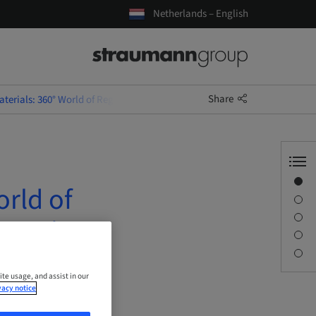
Netherlands – English
Share
terials: 360° World of Regeneration. Relatori: Arturo Robertazzi - Jacek
Overview
orld of
Speaker(s)
Description
tazzi -
Sessions
Contact person
ite usage, and assist in our
vacy notice