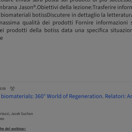
ana Jason®.Obiettivi della lezione:Trasferire inform
 biomateriali botissDiscutere in dettaglio la letteratura
assima qualità dei prodotti Fornire informazioni s
ei prodotti della botiss data una specifica situazio
e
3:59
 biomaterials: 360° World of Regeneration. Relatori: A
n
rtazzi, Jacek Suchan
deo
he del webinar: