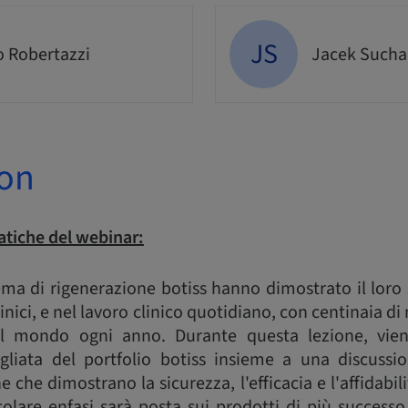
JS
o Robertazzi
Jacek Such
ion
tiche del webinar:
tema di rigenerazione botiss hanno dimostrato il loro 
linici, e nel lavoro clinico quotidiano, con centinaia di
o il mondo ogni anno. Durante questa lezione, vie
liata del portfolio botiss insieme a una discussi
he che dimostrano la sicurezza, l'efficacia e l'affidabil
icolare enfasi sarà posta sui prodotti di più succes