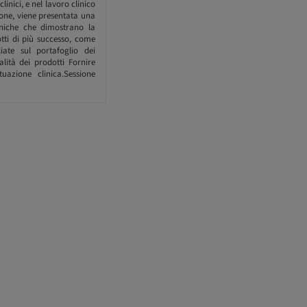
linici, e nel lavoro clinico
ione, viene presentata una
liniche che dimostrano la
dotti di più successo, come
iate sul portafoglio dei
alità dei prodotti Fornire
uazione clinica.Sessione