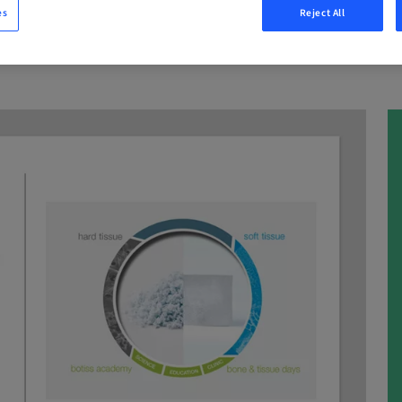
es
Reject All