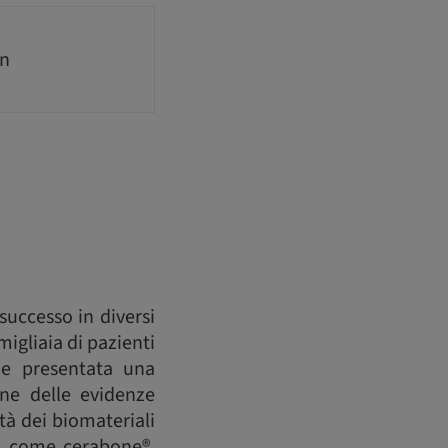
an
successo in diversi
 migliaia di pazienti
ne presentata una
one delle evidenze
ità dei biomateriali
so, come cerabone®,