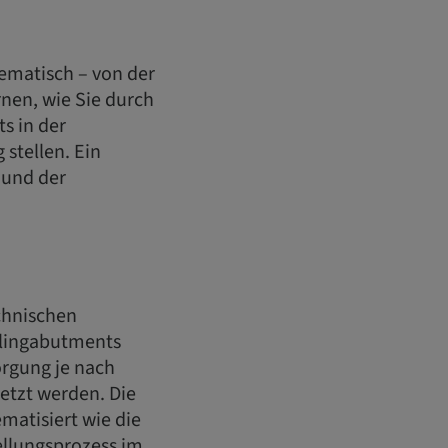
tematisch – von der
rnen, wie Sie durch
s in der
stellen. Ein
 und der
chnischen
ealingabutments
orgung je nach
etzt werden. Die
matisiert wie die
llungsprozess im