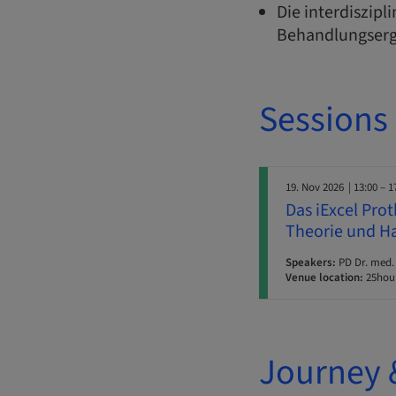
Die interdiszip
Behandlungserg
Sessions
19. Nov 2026
| 13:00 – 1
Das iExcel Pro
Theorie und H
Speakers:
PD Dr. med.
Venue location:
25hour
Journey 