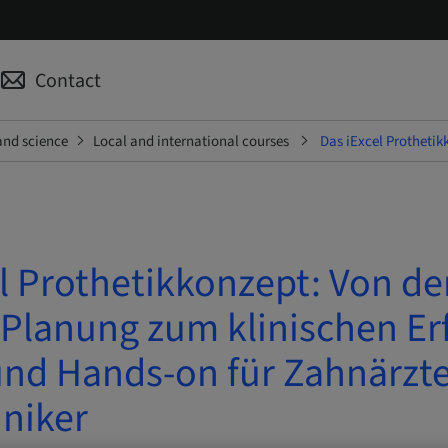
Contact
and science
Local and international courses
Das iExcel Prothetik
l Prothetikkonzept: Von de
 Planung zum klinischen Er
und Hands-on für Zahnärzt
niker