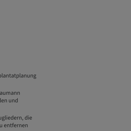
mplantatplanung
traumann
len und
gliedern, die
u entfernen