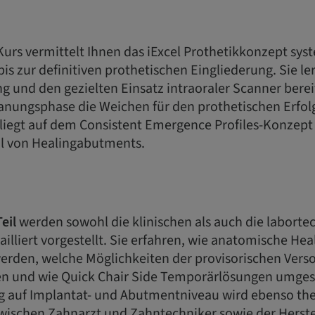
Kurs vermittelt Ihnen das iExcel Prothetikkonzept sys
bis zur definitiven prothetischen Eingliederung. Sie le
 und den gezielten Einsatz intraoraler Scanner bereit
anungsphase die Weichen für den prothetischen Erfolg 
liegt auf dem Consistent Emergence Profiles-Konzept
l von Healingabutments.
eil
werden sowohl die klinischen als auch die laborte
tailliert vorgestellt. Sie erfahren, wie anatomische H
werden, welche Möglichkeiten der provisorischen Vers
en und wie Quick Chair Side Temporärlösungen umges
g auf Implantat- und Abutmentniveau wird ebenso the
schen Zahnarzt und Zahntechniker sowie der Herste