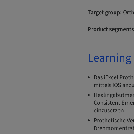
Target group:
Orth
Product segments
Learning 
Das iExcel Prot
mittels IOS an
Healingabutmen
Consistent Emer
einzusetzen
Prothetische Ve
Drehmomentrats