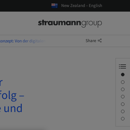
New Zealand – English
Share
konzept: Von der digitalen Planung zum klinischen Erfolg – Theorie und
Overview
r
Speaker(s)
Description
folg –
Learning objectives
e und
Sessions
Journey & Venues
Contact person