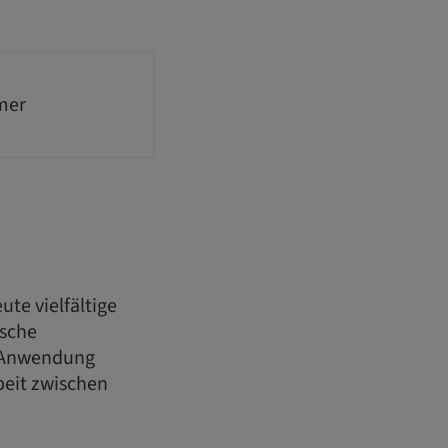
mer
te vielfältige
ische
n Anwendung
eit zwischen