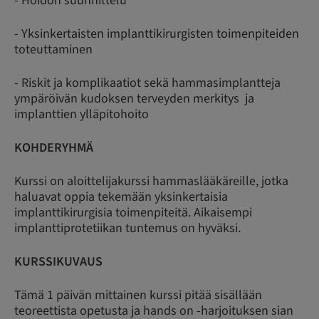
- Hoidon suunnittelu
- Yksinkertaisten implanttikirurgisten toimenpiteiden
toteuttaminen
- Riskit ja komplikaatiot sekä hammasimplantteja
ympäröivän kudoksen terveyden merkitys ja
implanttien ylläpitohoito
KOHDERYHMÄ
Kurssi on aloittelijakurssi hammaslääkäreille, jotka
haluavat oppia tekemään yksinkertaisia
implanttikirurgisia toimenpiteitä. Aikaisempi
implanttiprotetiikan tuntemus on hyväksi.
KURSSIKUVAUS
Tämä 1 päivän mittainen kurssi pitää sisällään
teoreettista opetusta ja hands on -harjoituksen sian