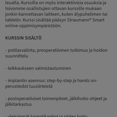
leualla. Kurssilla on myös interaktiivisia osuuksia ja
toivomme osallistujien ottavan kurssille mukaan
jonkin kannettavan laitteen, kuten älypuhelimen tai
tabletin. Kurssi sisältää pääsyn Straumann® Smart
online-oppimisympäristöön.
KURSSIN SISÄLTÖ
- potilasvalinta, preoperatiivinen tutkimus ja hoidon
suunnittelu
- leikkaukseen valmistautuminen
- implantin asennus: step-by-step ja hands on-
perustiedot luusiirteistä
- postoperatiiviset toimenpiteet, jälkihoito-ohjeet ja
jälkitarkastus
- yleisimmät komplikaatiot ja niiden hoito