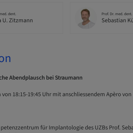
 med. dent.
Prof. Dr. med. dent.
a U. Zitzmann
Sebastian K
ion
sche Abendplausch bei Straumann
n von 18:15-19:45 Uhr mit anschliessendem Apèro von
mpetenzzentrum für Implantologie des UZBs Prof. Seb