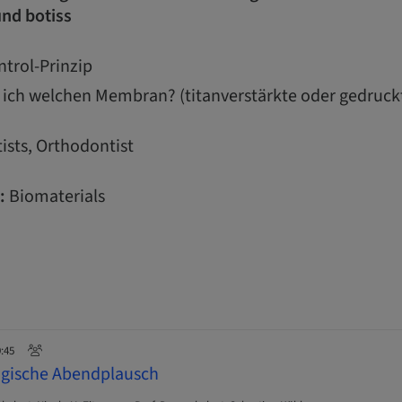
nd botiss
ntrol-Prinzip
ich welchen Membran? (titanverstärkte oder gedruc
ists, Orthodontist
:
Biomaterials
9:45
ogische Abendplausch