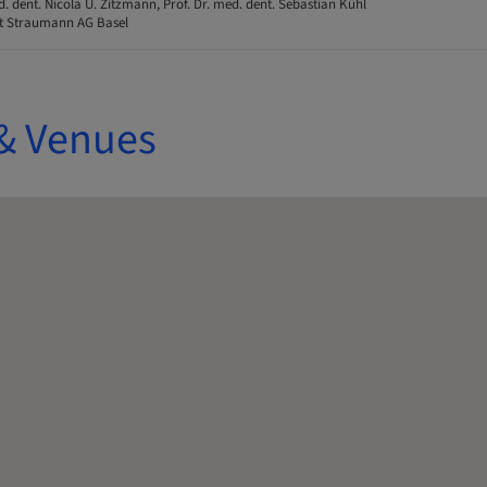
d. dent. Nicola U. Zitzmann, Prof. Dr. med. dent. Sebastian Kühl
ut Straumann AG Basel
& Venues