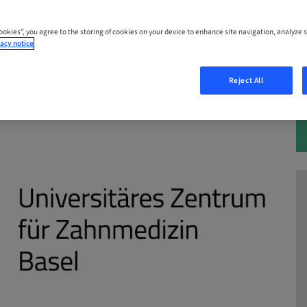
Cookies”, you agree to the storing of cookies on your device to enhance site navigation, analyze s
acy notice
Reject All