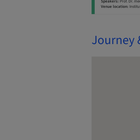
Speakers:
Prof. Dr. me
Venue location:
Instit
Journey 