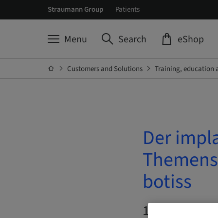
Straumann Group
Patients
Menu
Search
eShop
Customers and Solutions
Training, education 
Der impl
Themens
botiss
14. Oct 2026 