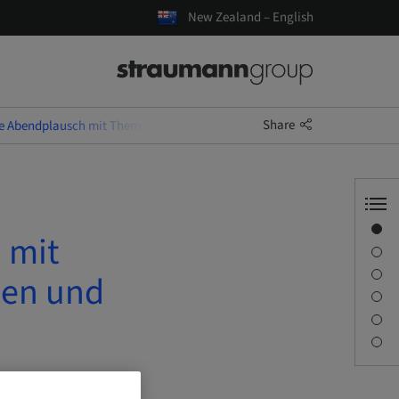
New Zealand – English
Share
he Abendplausch mit Themenschwerpunkt Augmentationen und botiss
Overview
 mit
Speaker(s)
Description
en und
Sessions
Journey & Venues
Contact person