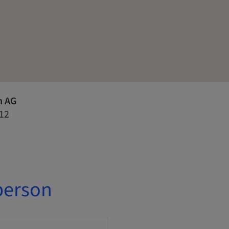
n AG
12
person