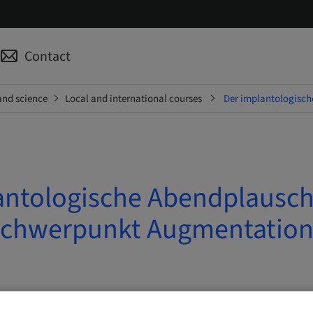
Contact
and science
Local and international courses
Der implantologisc
antologische Abendplausch
chwerpunkt Augmentation
| Basel, Switzerland