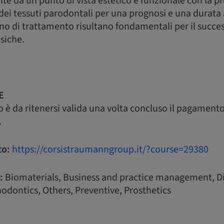
nte da un punto di vista estetico e funzionale con la p
e dei tessuti parodontali per una prognosi e una durata
iano di trattamento risultano fondamentali per il succe
esiche.
E
so è da ritenersi valida una volta concluso il pagament
.
to:
https://corsistraumanngroup.it/?course=29380
:
Biomaterials, Business and practice management, Di
odontics, Others, Preventive, Prosthetics