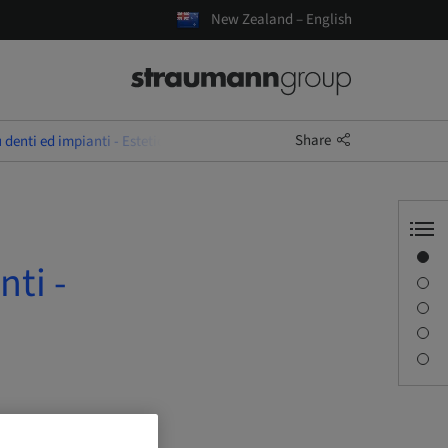
New Zealand – English
Share
u denti ed impianti - Estetica e funzione
Overview
nti -
Description
Sessions
Journey & Venues
Downloads