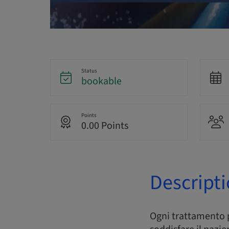
Status
bookable
Points
0.00 Points
Descript
Ogni trattamento p