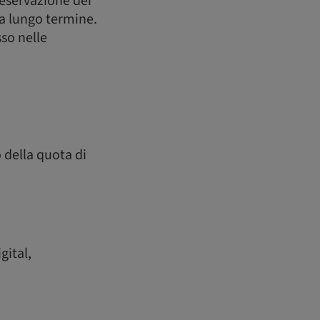
reservazione dei
 a lungo termine.
sso nelle
o della quota di
gital,