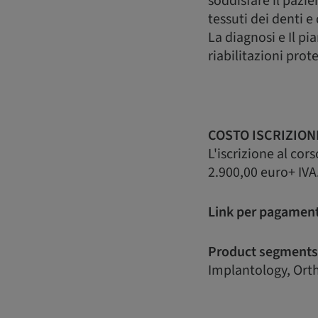
soddisfare il pazie
tessuti dei denti 
La diagnosi e Il p
riabilitazioni prot
COSTO ISCRIZION
L'iscrizione al cor
2.900,00 euro+ IVA
Link per pagamen
Product segments
Implantology, Orth