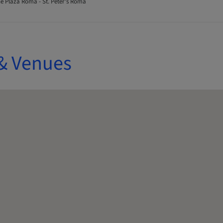
 Plaza Roma - St. Peter's Roma
& Venues