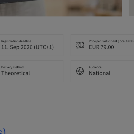
Registration deadline
Price per Participant (local taxes
11. Sep 2026 (UTC+1)
EUR 79.00
Delivery method
Audience
Theoretical
National
s)