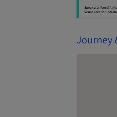
Speakers:
Yousef Alkha
Venue location:
Strau
Journey 