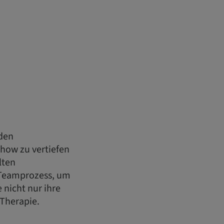
rden
-how zu vertiefen
lten
 Teamprozess, um
 nicht nur ihre
-Therapie.