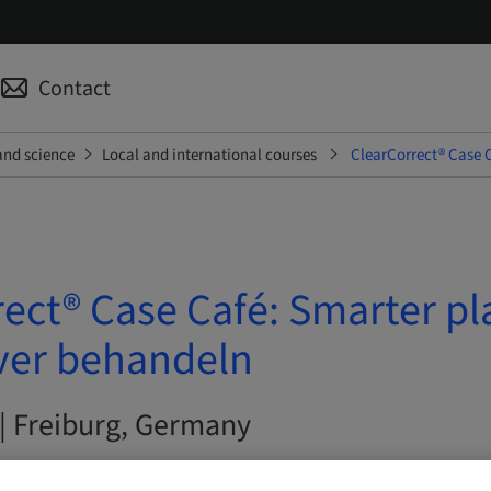
Contact
and science
Local and international courses
ClearCorrect® Case 
ect® Case Café: Smarter pl
ver behandeln
 | Freiburg, Germany