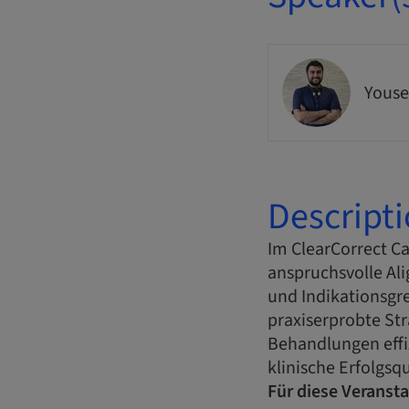
Youse
Descript
Im ClearCorrect C
anspruchsvolle Al
und Indikationsgr
praxiserprobte St
Behandlungen effiz
klinische Erfolgsq
Für diese Veransta