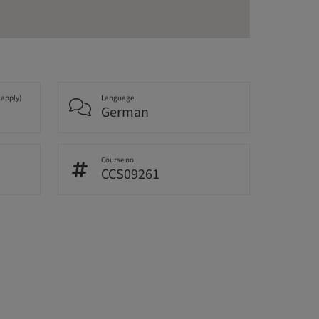
 apply)
Language
German
Course no.
CCS09261