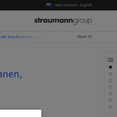
New Zealand – English
Share
Café: Smarter planen, produktiver behandeln
Overview
anen,
Speaker(s)
Description
Learning objectives
Sessions
Journey & Venues
Contact person