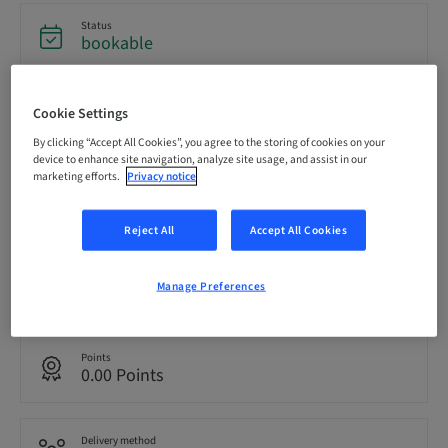
Status
bookable
Registration deadline
Cookie Settings
20. Nov 2026 (UTC+1)
By clicking “Accept All Cookies”, you agree to the storing of cookies on your
device to enhance site navigation, analyze site usage, and assist in our
marketing efforts.
Privacy notice
Price per Participant (local taxes apply)
CHF 0.00
Reject All
Accept All Cookies
Language
Manage Preferences
German
Points
0.00 Points
Delivery method