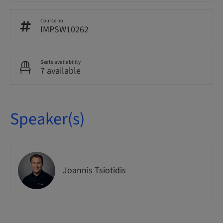
Course no.
IMPSW10262
Seats availability
7 available
Speaker(s)
Joannis Tsiotidis