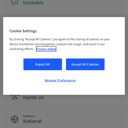
bookable
Registration deadline
09. Oct 2026 (UTC+1)
Cookie Settings
By clicking “Accept All Cookies”, you agree to the storing of cookies on your
device to enhance site navigation, analyze site usage, and assist in our
Language
marketing efforts.
Privacy notice
German
Reject All
Accept All Cookies
Points
0.00 Points
Manage Preferences
Delivery method
Hands on
Audience
National