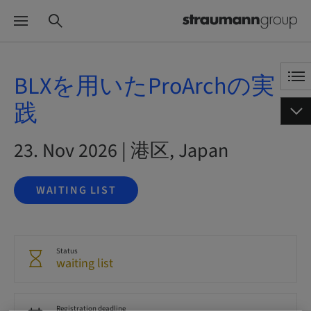
BLXを用いたProArchの実
践
23. Nov 2026 | 港区, Japan
WAITING LIST
Status
waiting list
Registration deadline