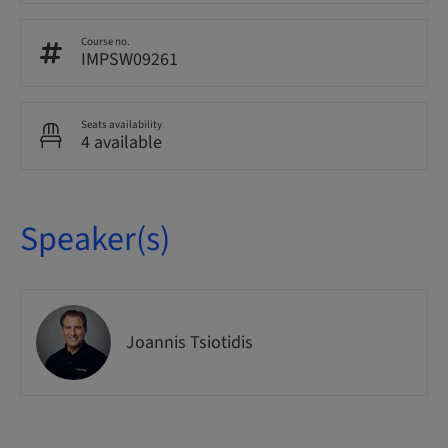
Course no.
IMPSW09261
Seats availability
4 available
Speaker(s)
Joannis Tsiotidis