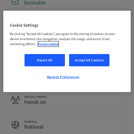
bookable
Registration deadline
Cookie Settings
30. Sep 2026 (UTC+1)
By clicking “Accept All Cookies”, you agree to the storing of cookies on your
device to enhance site navigation, analyze site usage, and assist in our
marketing efforts.
Privacy notice
Language
German
Reject All
Accept All Cookies
Points
0.00 Points
Manage Preferences
Delivery method
Hands on
Audience
National