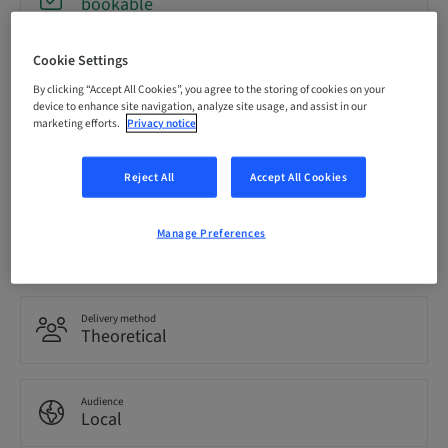
bookable
Cookie Settings
Registration deadline
12. Dec 2026 (UTC+1)
By clicking “Accept All Cookies”, you agree to the storing of cookies on your
device to enhance site navigation, analyze site usage, and assist in our
marketing efforts.
Privacy notice
Language
Italian
Reject All
Accept All Cookies
Manage Preferences
Points
0.00 Points
Delivery method
Theoretical
Audience
Local