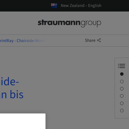
New Zealand – English
Share
intRay - Chairside-Workflow: Zahnrestauration von Scan bis Druck
Overview
ide-
Speaker(s)
Description
n bis
Sessions
Journey & Venues
Contact person