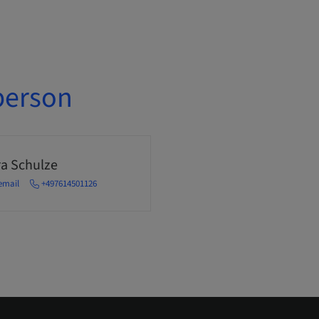
person
a Schulze
email
+497614501126