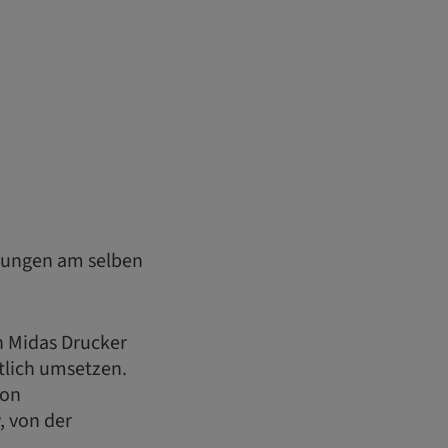
lungen am selben
n Midas Drucker
ftlich umsetzen.
von
, von der