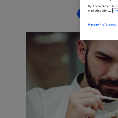
By clicking “Accept All 
marketing efforts.
Priv
BOOK NOW
Manage Preferences