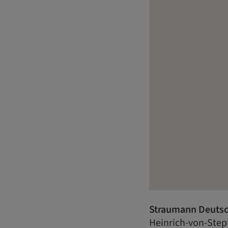
Straumann Deuts
Heinrich-von-Step