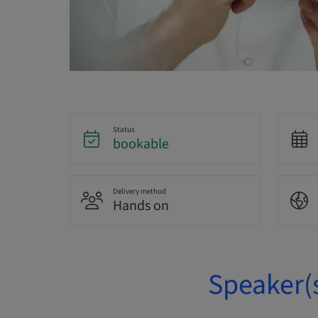
Status
bookable
Delivery method
Hands on
Speaker(