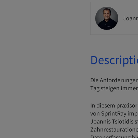
Joann
Descript
Die Anforderungen
Tag steigen immer
In diesem praxisor
von SprintRay impl
Joannis Tsiotidis 
Zahnrestauratione
Datenerfassung bi