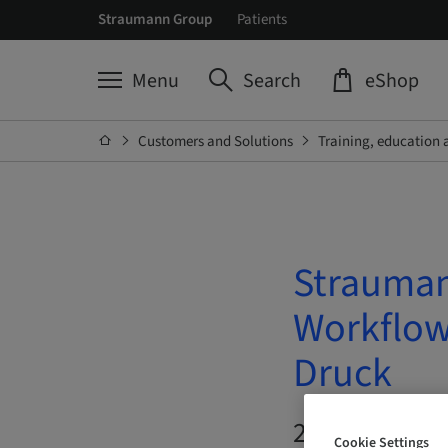
Straumann Group
Patients
Menu
Search
eShop
Customers and Solutions
Training, education 
Strauman
Workflow
Druck
21. Oct 2026 
Cookie Settings