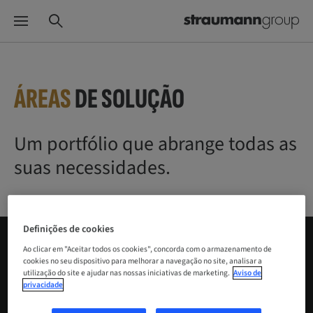
ÁREAS
DE SOLUÇÃO
Um portfólio que abrange todas as
suas necessidades.
Definições de cookies
Ao clicar em "Aceitar todos os cookies", concorda com o armazenamento de
Em colaboração próxima de longo prazo com os mais
cookies no seu dispositivo para melhorar a navegação no site, analisar a
utilização do site e ajudar nas nossas iniciativas de marketing.
Aviso de
destacados médicos dentistas, institutos de
privacidade
investigação, universidades, redes e comunidades,