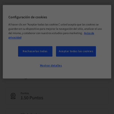
Estado
reservable
Configuración de cookies
Al hacer clic en “Aceptar todas las cookies”, usted acepta que las cookies se
guarden en su dispositivo para mejorar la navegación del sitio, analizar el uso
Fecha límite de registro
del mismo, y colaborar con nuestros estudios para marketing.
Aviso de
25. ago. 2026 (UTC+10)
privacidad
Precio por participante (se aplican impuestos locales)
Rechazarlas todas
Aceptar todas las cookies
AUD 0.00
Mostrar detalles
Idioma
Inglés
Puntos
1.50 Puntos