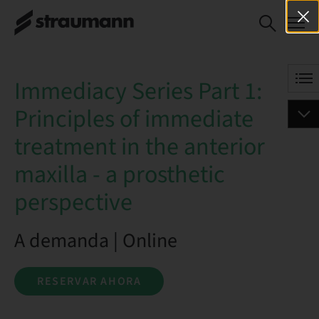
Immediacy Series Part 1:
RESERVAR AHORA
Principles of immediate
treatment in the anterior
maxilla - a prosthetic
Immediacy Series Part 1:
perspective
Principles of immediate
treatment in the anterior
maxilla - a prosthetic
perspective
A demanda | Online
RESERVAR AHORA