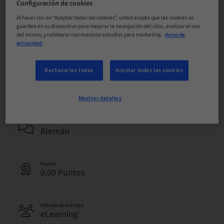
Configuración de cookies
reservable
Al hacer clic en “Aceptar todas las cookies”, usted acepta que las cookies se
guarden en su dispositivo para mejorar la navegación del sitio, analizar el uso
del mismo, y colaborar con nuestros estudios para marketing.
Aviso de
Fecha límite de registro
privacidad
31. dic. 2099 (UTC+1)
Rechazarlas todas
Aceptar todas las cookies
Precio por participante (se aplican impuestos locales)
CHF 0.00
Mostrar detalles
Idioma
Alemán
Puntos
0.00 Puntos
Método de entrega
eLearning