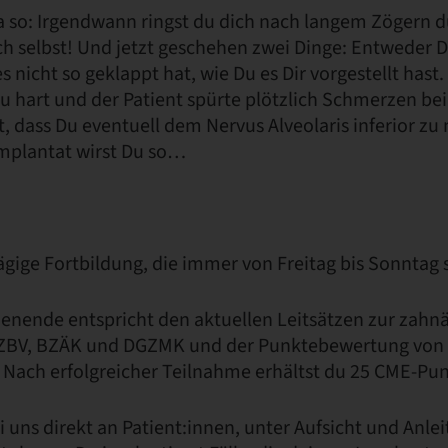
ja so: Irgendwann ringst du dich nach langem Zögern d
ch selbst! Und jetzt geschehen zwei Dinge: Entweder D
es nicht so geklappt hat, wie Du es Dir vorgestellt hast
u hart und der Patient spürte plötzlich Schmerzen be
t, dass Du eventuell dem Nervus Alveolaris inferior 
Implantat wirst Du so…
tägige Fortbildung, die immer von Freitag bis Sonntag 
enende entspricht den aktuellen Leitsätzen zur zahnä
KZBV, BZÄK und DGZMK und der Punktebewertung von 
ach erfolgreicher Teilnahme erhältst du 25 CME-Pu
i uns direkt an Patient:innen, unter Aufsicht und Anle