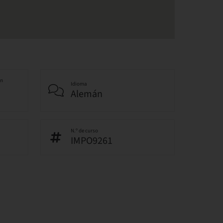
an
Idioma
Alemán
N.º de curso
IMPO9261