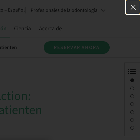
o – Español
Profesionales de la odontología
ión
Ciencia
Acerca de
atienten
RESERVAR AHORA
Visión general
Información del ponente
ction:
Descripción
Sesiones
atienten
Desplazamiento y lugares
Persona de contacto
Descargas