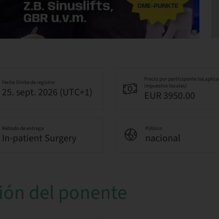
Precio por participante (se aplic
Fecha límite de registro
impuestos locales)
25. sept. 2026 (UTC+1)
EUR 3950.00
Método de entrega
Público
In-patient Surgery
nacional
ión del ponente