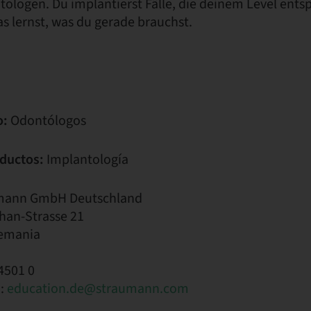
ologen. Du implantierst Fälle, die deinem Level entsp
s lernst, was du gerade brauchst.
o:
Odontólogos
ductos:
Implantología
mann GmbH Deutschland
han-Strasse 21
lemania
4501 0
o:
education.de@straumann.com