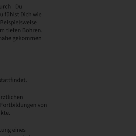
urch - Du
u fühlst Dich wie
. Beispielsweise
im tiefen Bohren.
zu nahe gekommen
stattfindet.
rztlichen
Fortbildungen von
nkte.
itung eines