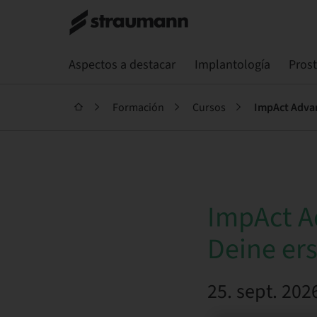
Aspectos a destacar
Implantología
Pros
Formación
Cursos
ImpAct Advan
ImpAct A
Deine ers
25. sept. 202