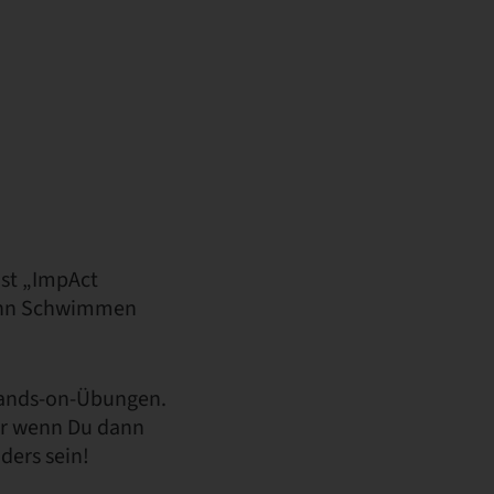
ist „ImpAct
 Denn Schwimmen
 Hands-on-Übungen.
ber wenn Du dann
ders sein!