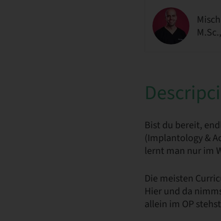
Misch
M.Sc.
Descripc
Bist du bereit, en
(Implantology & A
lernt man nur im 
Die meisten Curri
Hier und da nimmst
allein im OP stehs