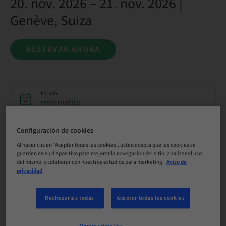
20. nov. 2026 – 21. nov. 2026 |
Genève, Suiza
RESERVAR AHORA
Estado
reservable
Configuración de cookies
Fecha límite de registro
10. nov. 2026 (UTC+1)
Al hacer clic en “Aceptar todas las cookies”, usted acepta que las cookies se
guarden en su dispositivo para mejorar la navegación del sitio, analizar el uso
del mismo, y colaborar con nuestros estudios para marketing.
Aviso de
privacidad
Precio por participante (se aplican impuestos locales)
CHF 1500.00
Rechazarlas todas
Aceptar todas las cookies
Idioma