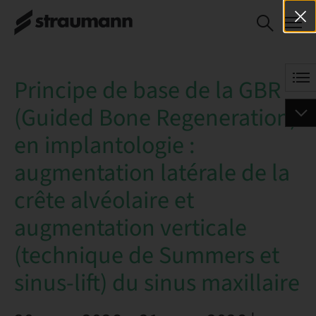
Principe de base de la
RESERVAR AHORA
GBR (Guided Bone
Regeneration) en
implantologie :
Principe de base de la GBR
augmentation latérale
de la crête alvéolaire et
(Guided Bone Regeneration)
augmentation verticale
(technique de Summers
en implantologie :
et sinus-lift) du sinus
maxillaire
augmentation latérale de la
crête alvéolaire et
augmentation verticale
(technique de Summers et
sinus-lift) du sinus maxillaire