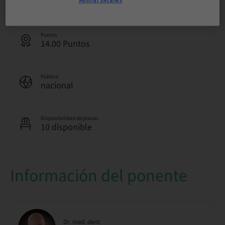
Mostrar detalles
Francés
Puntos
14.00 Puntos
Público
nacional
Disponibilidad de plazas
10 disponible
Información del ponente
Dr. med. dent.