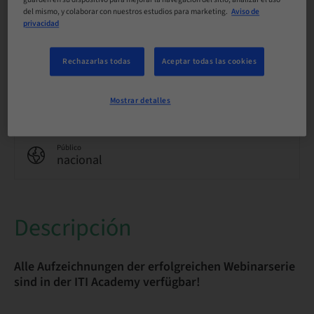
del mismo, y colaborar con nuestros estudios para marketing.
Aviso de
privacidad
Puntos
0.00 Puntos
Rechazarlas todas
Aceptar todas las cookies
Método de entrega
eLearning
Mostrar detalles
Público
nacional
Descripción
Alle Aufzeichnungen der erfolgreichen Webinarserie
sind in der ITI Academy verfügbar!