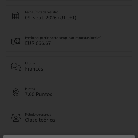
Fecha límite de registro
09. sept. 2026 (UTC+1)
Precio por participante (se aplican impuestos locales)
EUR 666.67
Idioma
Francés
Puntos
7.00 Puntos
Método de entrega
Clase teórica