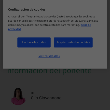
Público
nacional
Configuración de cookies
Al hacer clic en “Aceptar todas las cookies”, usted acepta que las cookies se
guarden en su dispositivo para mejorar la navegación del sitio, analizar el uso
N.º de curso
del mismo, y colaborar con nuestros estudios para marketing.
Aviso de
SmileCloud_2026_
privacidad
Rechazarlas todas
Aceptar todas las cookies
Disponibilidad de plazas
1 disponible
Mostrar detalles
Información del ponente
Dr
Clio Giovannone