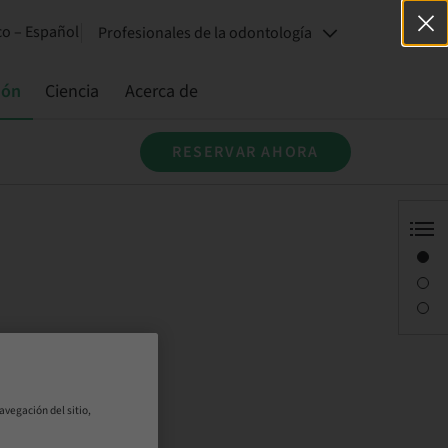
o – Español
Profesionales de la odontología
ión
Ciencia
Acerca de
RESERVAR AHORA
Visión general
Descripción
Sesiones
avegación del sitio,