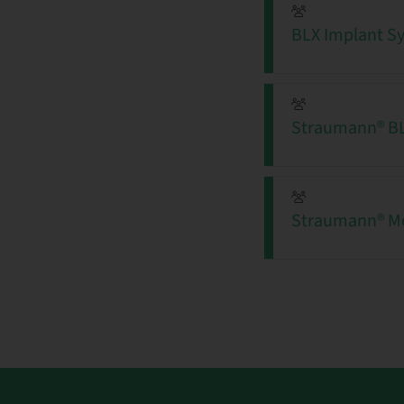
BLX Implant S
Straumann® BLX
Straumann® Mo