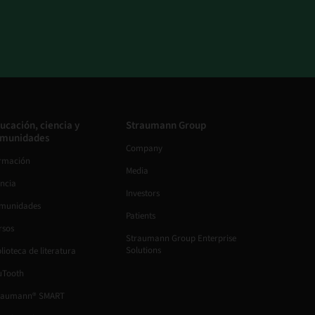
ucación, ciencia y
Straumann Group
munidades
Company
rmación
Media
encia
Investors
munidades
Patients
rsos
Straumann Group Enterprise
Solutions
lioteca de literatura
uTooth
raumann® SMART