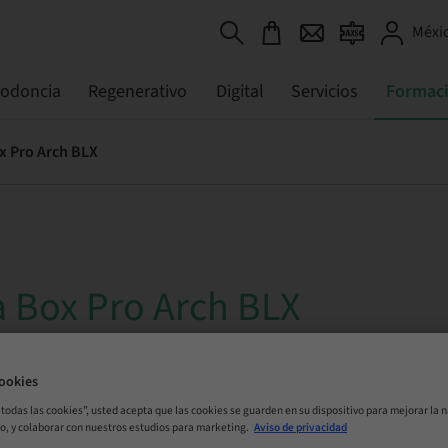
Méxic
todoncia
Regenerativo
Digital
Servicios
Formac
ox Pro Arch BLX
a Box Pro Arch BLX
Online
ookies
r todas las cookies”, usted acepta que las cookies se guarden en su dispositivo para mejorar la n
mo, y colaborar con nuestros estudios para marketing.
Aviso de privacidad
ORA