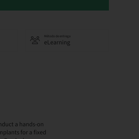
Método de entrega
eLearning
onduct a hands-on
plants for a fixed