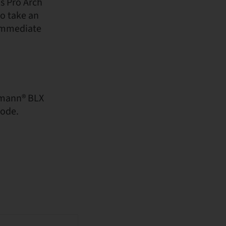
s Pro Arch
to take an
 immediate
aumann® BLX
code.