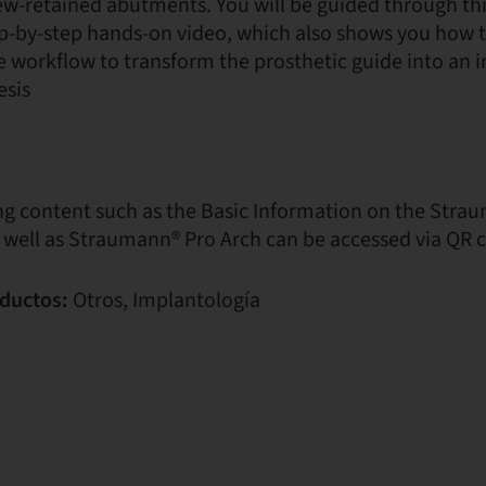
ew-retained abutments. You will be guided through thi
ep-by-step hands-on video, which also shows you how 
e workflow to transform the prosthetic guide into an
esis
ing content such as the Basic Information on the Str
 well as Straumann® Pro Arch can be accessed via QR 
ductos:
Otros, Implantología