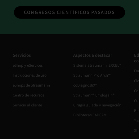
CONGRESOS CIENTÍFICOS PASADOS
Servicios
Aspectos a destacar
Ed
co
eShop y eServices
Sistema Straumann iEXCEL™
Fo
Instrucciones de uso
Straumann Pro Arch™
Ci
eShops de Straumann
coDiagnostiX®
Co
Centro de recursos
Straumann® Emdogain®
Cu
Servicio al cliente
Cirugía guiada y navegación
Bib
Bibliotecas CADCAM
Yo
St