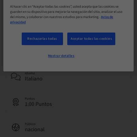
Al hacer clic en “Aceptar todas las cookies”, usted acepta que las cookies se
guarden en su dispositivo para mejorar la navegación del sitio, analizar el uso
del mismo, y colaborar con nuestros estudios para marketing.
Aviso de
privacidad
Estado
reservable
Rechazarlas todas
Aceptar todas las cookies
Fecha límite de registro
28. may. 2040 (UTC+1)
Mostrar detalles
Idioma
Italiano
Puntos
1.00 Puntos
Público
nacional