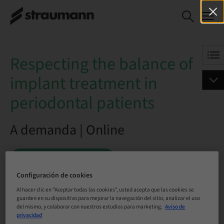
Respecting the balance
RESERVAR AHORA
of implant treatment in
periodontal patients
Respecting the balance of
implant treatment in
periodontal patients
A demanda | Online
RESERVAR AHORA
Configuración de cookies
Al hacer clic en “Aceptar todas las cookies”, usted acepta que las cookies se
guarden en su dispositivo para mejorar la navegación del sitio, analizar el uso
Estado
del mismo, y colaborar con nuestros estudios para marketing.
Aviso de
reservable
privacidad