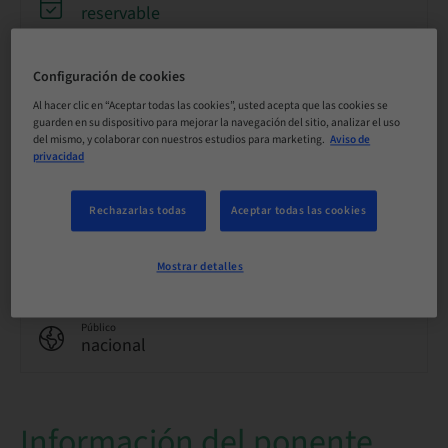
reservable
Configuración de cookies
Idioma
Alemán
Al hacer clic en “Aceptar todas las cookies”, usted acepta que las cookies se
guarden en su dispositivo para mejorar la navegación del sitio, analizar el uso
del mismo, y colaborar con nuestros estudios para marketing.
Aviso de
privacidad
Puntos
0.00 Puntos
Rechazarlas todas
Aceptar todas las cookies
Método de entrega
eLearning
Mostrar detalles
Público
nacional
Información del ponente