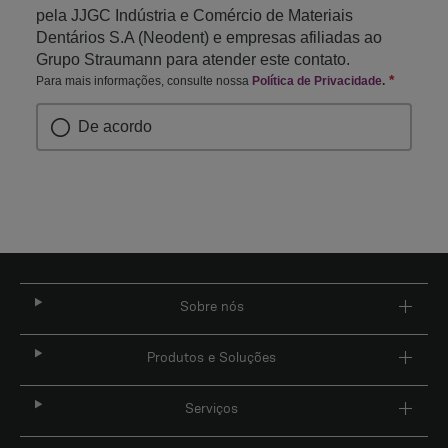
pela JJGC Indústria e Comércio de Materiais
Dentários S.A (Neodent) e empresas afiliadas ao
Grupo Straumann para atender este contato.
*
Obrigat
Para mais informações, consulte nossa
Política de Privacidade
.
De acordo
Sobre nós
Produtos e Soluções
Serviços