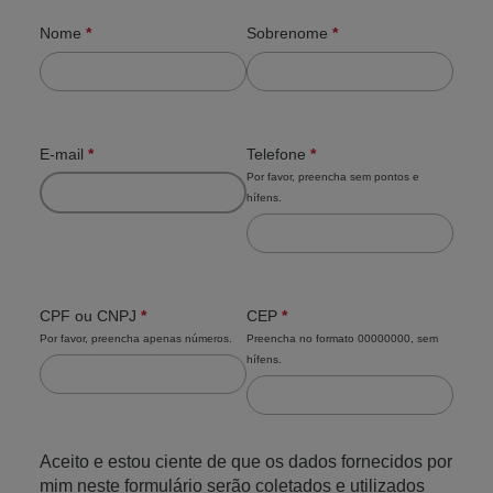
Nome
*
Obrigatório
Sobrenome
*
Obrigatório
E-mail
*
Obrigatório
Esta pergunta
Telefone
*
Obrigatório
requer um endereço
Por favor, preencha sem pontos e
de e -mail válido.
hífens.
Esta pergunta requer um
formato de número válido.
CPF ou CNPJ
*
Obrigatório
CEP
*
Obrigatório
Por favor, preencha apenas números.
Preencha no formato 00000000, sem
Esta pergunta requer um
hífens.
formato de número válido.
Esta pergunta requer um
formato de número válido.
Aceito e estou ciente de que os dados fornecidos por
mim neste formulário serão coletados e utilizados