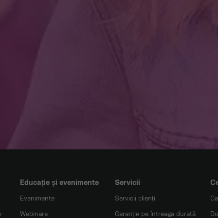
Educație și evenimente
Servicii
Ce
Evenimente
Servicii clienți
Ca
e
Webinare
Garanție pe întreaga durată
Do