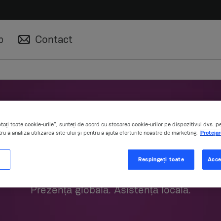
p
Contact
ați toate cookie-urile”, sunteți de acord cu stocarea cookie-urilor pe dispozitivul dvs. p
ru a analiza utilizarea site-ului și pentru a ajuta eforturile noastre de marketing.
Protejar
Contactați-ne
i
Respingeți toate
Acce
Prezență globală. Asistență locală.