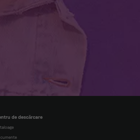
ntru de descărcare
taloage
cumente