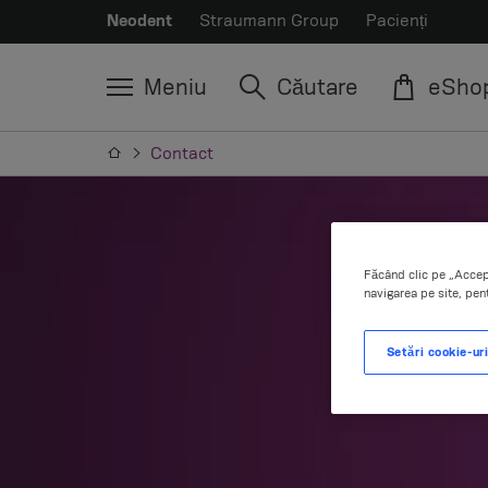
Neodent
Straumann Group
Pacienți
Meniu
Căutare
eSho
Contact
Făcând clic pe „Accept
navigarea pe site, pent
Setări cookie-ur