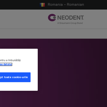
Romania – Romanian
entru a îmbunătăți
ea datelor
pt toate cookie-urile