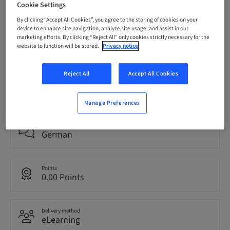
Cookie Settings
bookable
By clicking “Accept All Cookies”, you agree to the storing of cookies on your
device to enhance site navigation, analyze site usage, and assist in our
marketing efforts. By clicking “Reject All” only cookies strictly necessary for the
Registration deadline
website to function will be stored.
Privacy notice
31. Dec 2099 (UTC+1)
Reject All
Accept All Cookies
Price per Participant (local taxes apply)
CHF 0.00
Manage Preferences
Language
German
Points
0.00 Points
Delivery method
eLearning