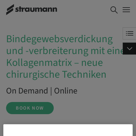
Bindegewebsverdickung und -
BOOK NOW
verbreiterung mit einer
Kollagenmatrix – neue
chirurgische Techniken
Bindegewebsverdickung
und -verbreiterung mit einer
Kollagenmatrix – neue
chirurgische Techniken
On Demand | Online
BOOK NOW
Status